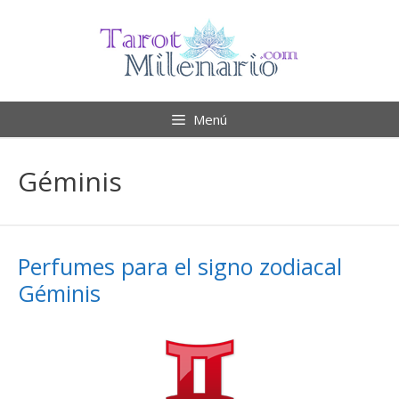
Saltar
al
contenido
Menú
Géminis
Perfumes para el signo zodiacal
Géminis