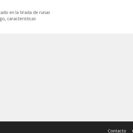
cado en la tirada de runas
go, caracteristicas
Contacto