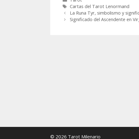
Etiquetas
Cartas del Tarot Lenormand
La Runa Tyr, simbolismo y signifi
Significado del Ascendente en Vir
© 2026 Tarot Milenario