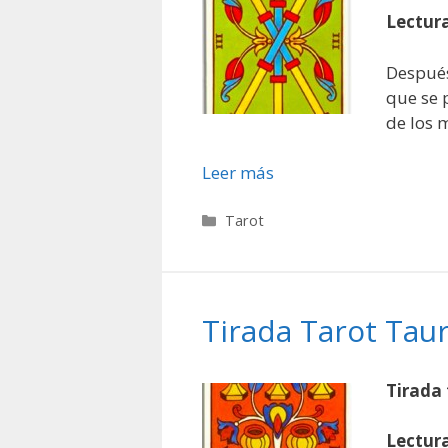
Lectura
Después
que se 
de los 
Leer más
Categorías
Tarot
Tirada Tarot Tau
Tirada 
Lectura