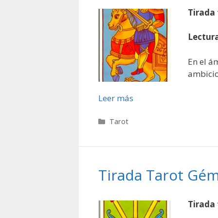
Tirada 
Lectura
En el á
ambicio
Leer más
Categorías
Tarot
Tirada Tarot Gém
Tirada 