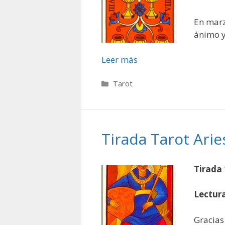
En marz
ánimo y
Leer más
Categorías
Tarot
Tirada Tarot Ari
Tirada 
Lectura
Gracia